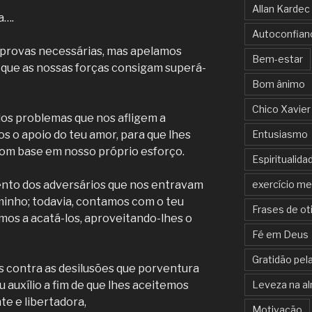
Allan Kardec
a….
Autoconfian
 provas necessárias, mas apelamos
Bem-estar
e que as nossas forças consigam superá-
Bom ânimo
Chico Xavier
os problemas que nos afligem a
s o apoio do teu amor, para que lhes
Entusiasmo
com base em nosso próprio esforço.
Espiritualida
ento dos adversários que nos entravam
exercício me
inho; todavia, contamos com o teu
Frases de ot
s a acatá-los, aproveitando-lhes o
Fé em Deus
Gratidão pela
 contra as desilusões que porventura
 auxílio a fim de que lhes aceitemos
Leveza na a
te e libertadora,
Motivação