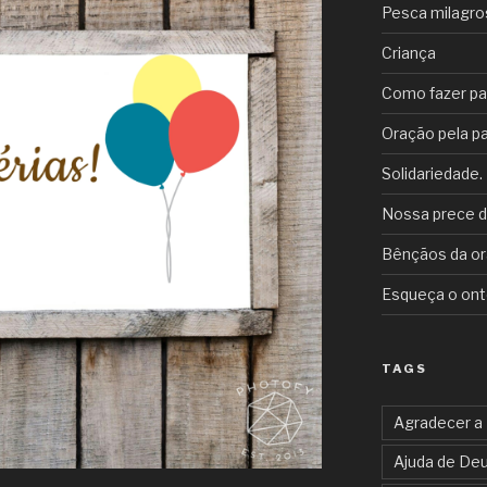
Pesca milagrosa
Criança
Como fazer p
Oração pela pa
Solidariedade.
Nossa prece d
Bênçãos da or
Esqueça o on
TAGS
Agradecer a
Ajuda de De