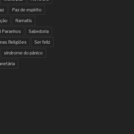
az
Paz de espírito
ação
Ramatís
i Paranhos
Sabedoria
nas Religiões
Ser feliz
síndrome do pânico
anetária