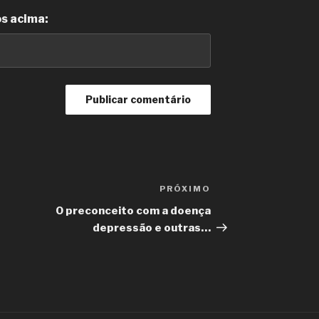
os acima:
PRÓXIMO
Próximo
post
O preconceito com a doença
depressão e outras…