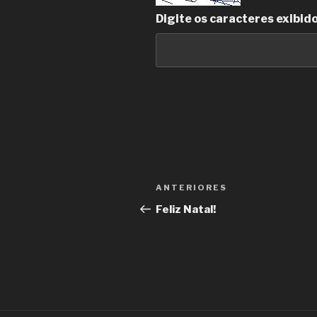
Digite os caracteres exibid
Navegação
Post
ANTERIORES
de
anterior
Feliz Natal!
Post