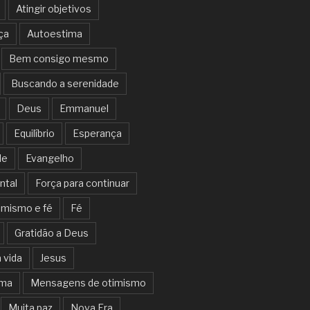
Atingir objetivos
ça
Autoestima
Bem consigo mesmo
Buscando a serenidade
Deus
Emmanuel
Equilíbrio
Esperança
de
Evangelho
ntal
Força para continuar
imismo e fé
Fé
Gratidão a Deus
 vida
Jesus
lma
Mensagens de otimismo
Muita paz
Nova Era