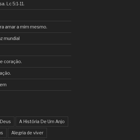
. Lc 5:1-11.
ara amar a mim mesmo.
z mundial
e coração.
ação.
tem
 Deus
A História De Um Anjo
us
Alegria de viver