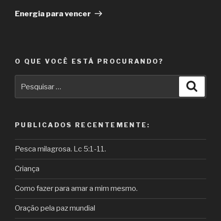
post
Energia para vencer
O QUE VOCÊ ESTÁ PROCURANDO?
Pesquisar
Pesqu
por:
PUBLICADOS RECENTEMENTE:
Pesca milagrosa. Lc 5:1-11.
Criança
Como fazer para amar a mim mesmo.
Oração pela paz mundial