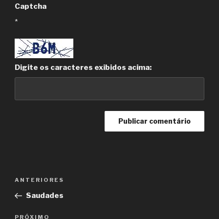
Captcha
*
Digite os caracteres exibidos acima:
Navegação
Post
ANTERIORES
de
anterior
Saudades
Post
Próximo
PRÓXIMO