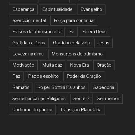
Esperança
Espiritualidade
Evangelho
exercício mental
Força para continuar
Frases de otimismo e fé
Fé
Fé em Deus
Gratidão a Deus
Gratidão pela vida
Jesus
Leveza na alma
Mensagens de otimismo
Motivação
Muita paz
Nova Era
Oração
Paz
Paz de espírito
Poder da Oração
Ramatís
Roger Bottini Paranhos
Sabedoria
Semelhança nas Religiões
Ser feliz
Ser melhor
síndrome do pânico
Transição Planetária