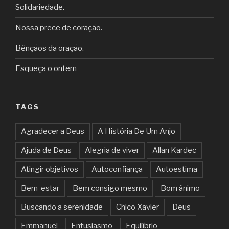
Solidariedade.
Nossa prece de coração.
Bênçãos da oração.
Esqueça o ontem
TAGS
Agradecer a Deus
A História De Um Anjo
Ajuda de Deus
Alegria de viver
Allan Kardec
Atingir objetivos
Autoconfiança
Autoestima
Bem-estar
Bem consigo mesmo
Bom ânimo
Buscando a serenidade
Chico Xavier
Deus
Emmanuel
Entusiasmo
Equilíbrio