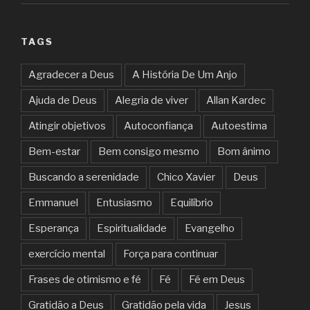
TAGS
Agradecer a Deus
A História De Um Anjo
Ajuda de Deus
Alegria de viver
Allan Kardec
Atingir objetivos
Autoconfiança
Autoestima
Bem-estar
Bem consigo mesmo
Bom ânimo
Buscando a serenidade
Chico Xavier
Deus
Emmanuel
Entusiasmo
Equilíbrio
Esperança
Espiritualidade
Evangelho
exercício mental
Força para continuar
Frases de otimismo e fé
Fé
Fé em Deus
Gratidão a Deus
Gratidão pela vida
Jesus