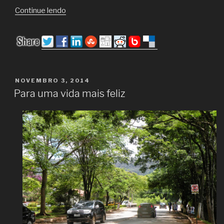
“Pensamento
Continue lendo
positivo
sempre!”
PUBLICADO
NOVEMBRO 3, 2014
EM
Para uma vida mais feliz