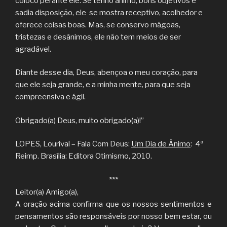
coloco perante ele. Se tenho ânimo, bons objetivos e
sadia disposição, ele se mostra receptivo, acolhedor e
oferece coisas boas. Mas, se conservo mágoas,
tristezas e desânimos, ele não tem meios de ser
agradável.
Diante desse dia, Deus, abençoa o meu coração, para
que ele seja grande, e a minha mente, para que seja
compreensiva e ágil.
Obrigado(a) Deus, muito obrigado(a)!”
LOPES, Lourival – Fala Com Deus:
Um Dia de Ânimo
: 4ª
Reimp. Brasília: Editora Otimismo, 2010.
***
Leitor(a) Amigo(a),
A oração acima confirma que os nossos sentimentos e
pensamentos são responsáveis por nosso bem estar, ou