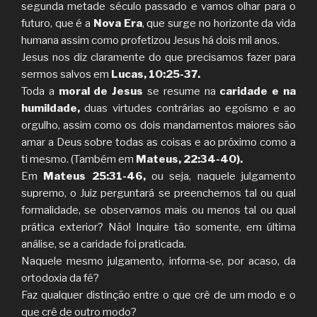
segunda metade século passado e vamos olhar para o
futuro, que é a
Nova Era
, que surge no horizonte da vida
humana assim como profetizou Jesus há dois mil anos.
Jesus nos diz claramente do que precisamos fazer para
sermos salvos em
Lucas, 10:25-37.
Toda a
moral de Jesus
se resume na
caridade e na
humildade,
duas virtudes contrárias ao egoísmo e ao
orgulho, assim como os dois mandamentos maiores são
amar a Deus sobre todas as coisas e ao próximo como a
ti mesmo. (Também em
Mateus, 22:34-40).
Em
Mateus 25:31-46,
ou seja, naquele julgamento
supremo, o Juiz perguntará se preenchemos tal ou qual
formalidade, se observamos mais ou menos tal ou qual
prática exterior? Não! Inquire tão somente, em última
análise, se a caridade foi praticada.
Naquele mesmo julgamento, informa-se, por acaso, da
ortodoxia da fé?
Faz qualquer distinção entre o que crê de um modo e o
que crê de outro modo?