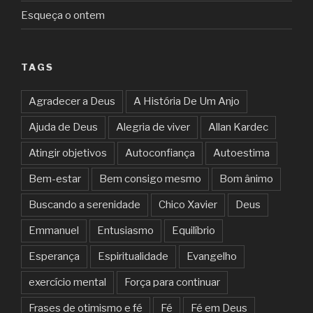
Esqueça o ontem
TAGS
Agradecer a Deus
A História De Um Anjo
Ajuda de Deus
Alegria de viver
Allan Kardec
Atingir objetivos
Autoconfiança
Autoestima
Bem-estar
Bem consigo mesmo
Bom ânimo
Buscando a serenidade
Chico Xavier
Deus
Emmanuel
Entusiasmo
Equilíbrio
Esperança
Espiritualidade
Evangelho
exercício mental
Força para continuar
Frases de otimismo e fé
Fé
Fé em Deus