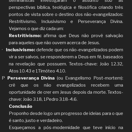
seminaristas investigaram o assunto sob as
perspectivas bíblica, teológica e filosófica criando três
pontos de vista sobre o destino dos não-evangelizados:
Restritivismo, Inclusivismo e Perseverança Divina.
Vejamos o que diz cada um:
Restritivismo:
afirma que Deus não provê salvação
para aqueles que não ouvem acerca de Jesus.
·
Inclusivismo:
defende que os não-evangelizados podem
vir a ser salvos, se responderem a Deus em fé, baseados
na revelação que possuem. Textos-chave: João 12.32,
Atos 10.43 e 1Timóteo 4.10.
P
Perseverança Divina
(ou Evangelismo Post-mortem):
crê que os não evangelizados recebem uma
oportunidade de crer em Jesus depois da morte. Textos-
chave: João 3.18, 1Pedro 3.18-4.6.
Conclusão
Proponho desde logo um progresso de ideias para o que
é santo, justo e verdadeiro.
Esqueçamos a pós-modernidade que teve início na