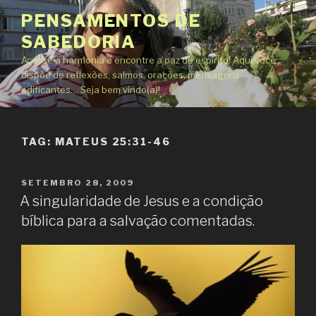
Pular
PENSAMENTOS DE
para
SABEDORIA
o
conteúdo
Acesse a harmonia e encontre a paz de espírito! Aqui você
dispõe de reflexões, salmos. orações, mensagens
edificantes… Seja bem vindo(a)!
TAG:
MATEUS 25:31-46
PUBLICADO
SETEMBRO 28, 2009
EM
A singularidade de Jesus e a condição
bíblica para a salvação comentadas.