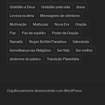
Gratidão a Deus
Gratidão pela vida
Jesus
Leveza na alma
Mensagens de otimismo
Motivação
Muita paz
Nova Era
Oração
Paz
Paz de espírito
Poder da Oração
Ramatís
Roger Bottini Paranhos
Sabedoria
Semelhança nas Religiões
Ser feliz
Ser melhor
síndrome do pânico
Transição Planetária
Orgulhosamente desenvolvido com WordPress