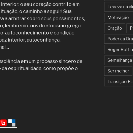
interior: o seu coração contrito em
Leveza na a
 situação, o caminho a seguir! Sua
Motivação
iza a arbitrar sobre seus pensamentos,
udo, lembremo-nos do aforismo grego
Oração
P
s o autoconhecimento é condição
Poder da Or
paz interior, autoconfiança,
nal…
Roger Bottin
Semelhança 
consciência em um processo sincero de
da espiritualidade, como propõe o
Ser melhor
Transição Pl