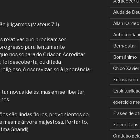
Agradecer a
Ajuda de De
Allan Kardec
ão julgarmos (Mateus 7:1).
Autoconfian
 relativas que precisam ser
Bem-estar
 progresso para lentamente
que nos separa do Criador. Acreditar
Bom ânimo
já foi descoberta, ou ditada
Chico Xavier
religioso, é escravizar-se à ignorância.”
Entusiasmo
Espiritualida
itar novas ideias, mas em se libertar
ynes.
exercício me
Frases de ot
iões são lindas flores, provenientes do
a mesma árvore majestosa. Portanto,
Fé em Deus
atma Ghandi)
Gratidão pela