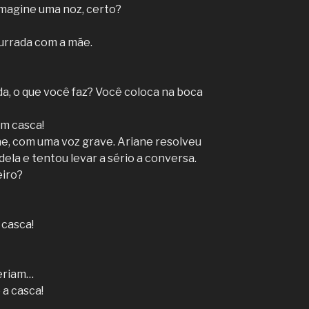
imagine uma noz, certo?
urrada com a mãe.
da, o que você faz? Você coloca na boca
êm casca!
mãe, com uma voz grave. Ariane resolveu
ela e tentou levar a sério a conversa.
eiro?
 casca!
eriam…
 a casca!