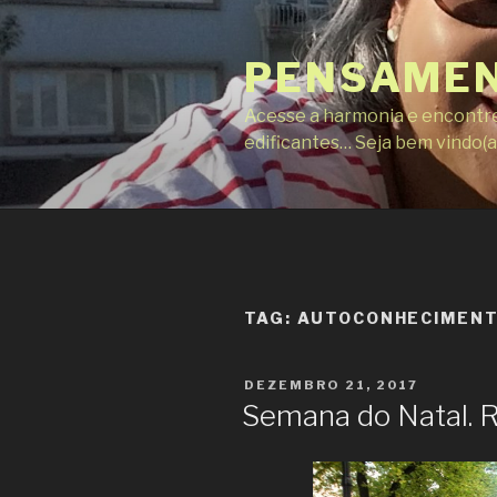
Pular
para
PENSAMEN
o
conteúdo
Acesse a harmonia e encontre 
edificantes… Seja bem vindo(a)
TAG:
AUTOCONHECIMEN
PUBLICADO
DEZEMBRO 21, 2017
EM
Semana do Natal. R