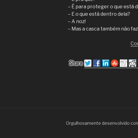
– É para proteger o que está 
– E o que está dentro dela?
– A noz!
– Mas a casca também não faz
Co
Orgulhosamente desenvolvido co