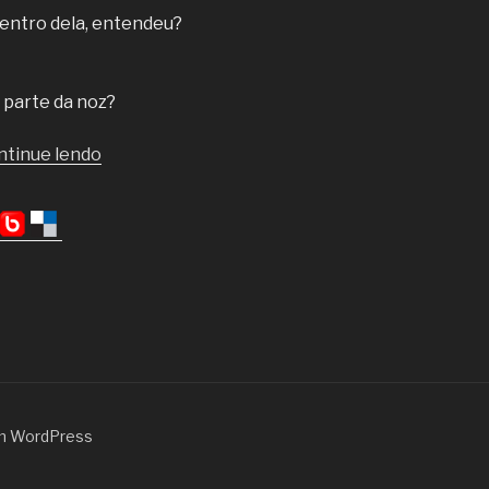
dentro dela, entendeu?
 parte da noz?
“Autoconhecimento:
ntinue lendo
noções
de.”
m WordPress