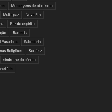
lma
Mensagens de otimismo
Muita paz
Nova Era
az
Paz de espírito
ação
Ramatís
i Paranhos
Sabedoria
nas Religiões
Ser feliz
síndrome do pânico
anetária