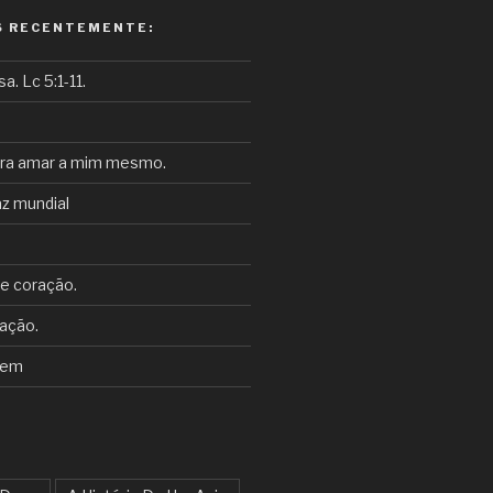
S RECENTEMENTE:
. Lc 5:1-11.
ara amar a mim mesmo.
z mundial
e coração.
ação.
tem