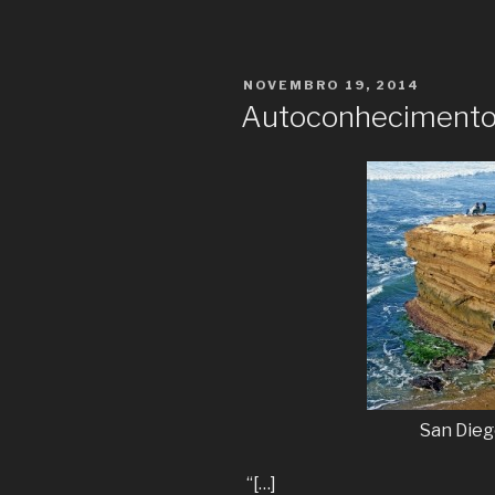
PUBLICADO
NOVEMBRO 19, 2014
EM
Autoconhecimento:
San Dieg
“[…]