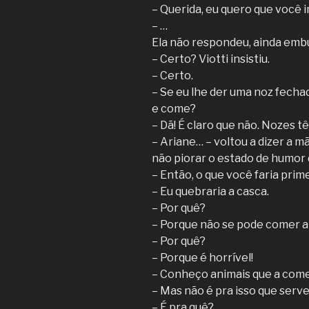
– Querida, eu quero que você 
– …
Ela não respondeu, ainda emb
– Certo? Viotti insistiu.
– Certo.
– Se eu lhe der uma noz fecha
e come?
– Dã! É claro que não. Nozes t
– Ariane… – voltou a dizer a 
não piorar o estado de humor d
– Então, o que você faria prim
– Eu quebraria a casca.
– Por quê?
– Porque não se pode comer a
– Por quê?
– Porque é horrível!
– Conheço animais que a com
– Mas não é pra isso que serve
– É pra quê?