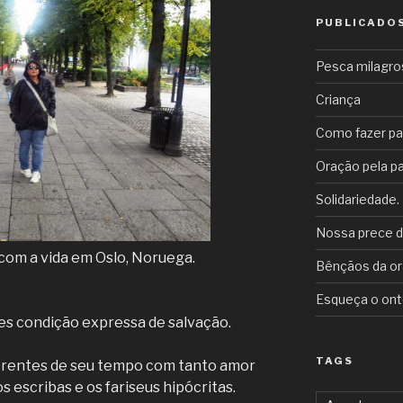
PUBLICADO
Pesca milagrosa
Criança
Como fazer p
Oração pela pa
Solidariedade.
Nossa prece d
com a vida em Oslo, Noruega.
Bênçãos da or
Esqueça o on
des condição expressa de salvação.
TAGS
iferentes de seu tempo com tanto amor
s escribas e os fariseus hipócritas.