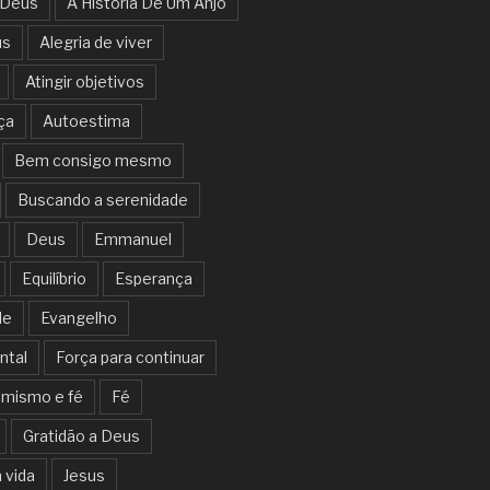
 Deus
A História De Um Anjo
us
Alegria de viver
Atingir objetivos
ça
Autoestima
Bem consigo mesmo
Buscando a serenidade
Deus
Emmanuel
Equilíbrio
Esperança
de
Evangelho
ntal
Força para continuar
imismo e fé
Fé
Gratidão a Deus
 vida
Jesus